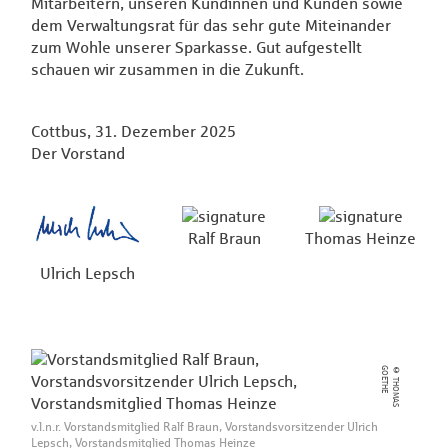
Mitarbeitern, unseren Kundinnen und Kunden sowie
dem Verwaltungsrat für das sehr gute Miteinander
zum Wohle unserer Sparkasse. Gut aufgestellt
schauen wir zusammen in die Zukunft.
Cottbus, 31. Dezember 2025
Der Vorstand
Ralf Braun
Thomas Heinze
Ulrich Lepsch
E
©
T
H
O
M
A
S
G
O
E
T
H
v.l.n.r. Vorstandsmitglied Ralf Braun, Vorstandsvorsitzender Ulrich
Lepsch, Vorstandsmitglied Thomas Heinze